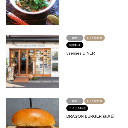
鎌倉
お1人様歓迎
創作料理
5senses DINER
鎌倉
お1人様歓迎
アメリカ料理
DRAGON BURGER 鎌倉店