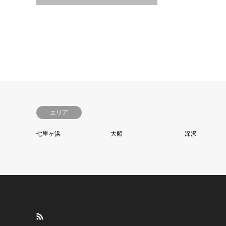
エリア
七里ヶ浜
大船
深沢