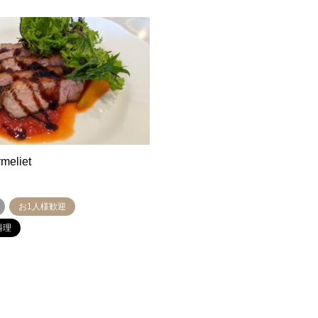
rmeliet
お1人様歓迎
料理