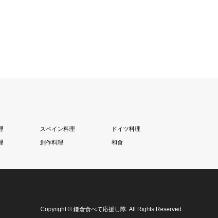
理
スペイン料理
ドイツ料理
理
創作料理
和食
Copyright
©
鎌倉食べて応援し隊
. All Rights Reserved.