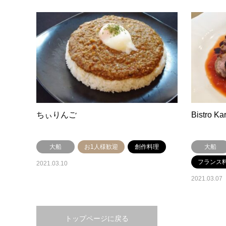
ちぃりんご
Bistro Ka
大船
お1人様歓迎
創作料理
大船
フランス
2021.03.10
2021.03.07
トップページに戻る