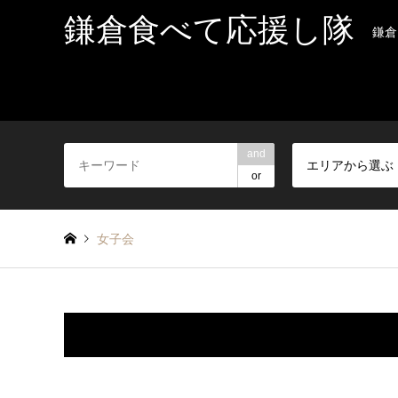
鎌倉食べて応援し隊
鎌倉
and
エリアから選ぶ
or
女子会