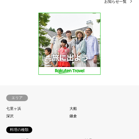
お知らせ一覧
エリア
七里ヶ浜
大船
深沢
鎌倉
料理の種類